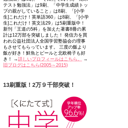
テスト勉強法」は9刷、「中学生成績トッ
プの親がしていること」は8刷、「[小学
生]これだけ！英単語360」は8刷、「[小学
生]これだけ！英文法29」は5刷重版中！
新刊「王道の5科」を加えた著書8冊の累
計は12万部を突破しました！ 発信力を買
われ公益社団法人全国学習塾協会の理事
もさせてもらっています。 三度の飯より
飯が好き！鮮魚とビールと北欧椅子も好
き！ →
詳しいプロフィールはこちら。
→
旧ブログはこちら(2005～2015)
13刷重版！2万９千部突破！