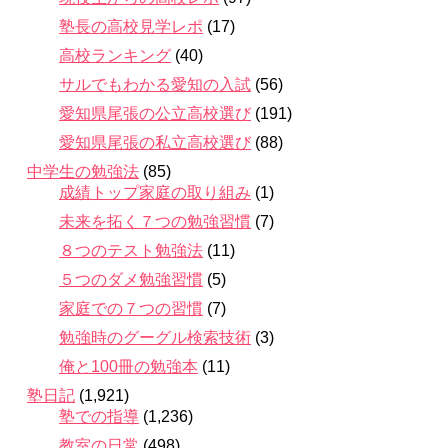
塾長の高校見学レポ
(17)
高校ランキング
(40)
サルでもわかる愛知の入試
(56)
愛知県尾張の公立高校選び
(191)
愛知県尾張の私立高校選び
(88)
中学生の勉強法
(85)
成績トップ家庭の取り組み
(1)
未来を拓く７つの勉強習慣
(7)
８つのテスト勉強法
(11)
５つのダメ勉強習慣
(5)
家庭での７つの習慣
(7)
勉強時のグーグル検索技術
(3)
俺と100冊の勉強本
(11)
塾日記
(1,921)
塾での指導
(1,236)
教室の日常
(498)