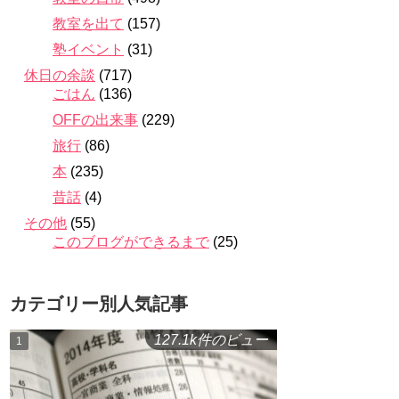
教室を出て
(157)
塾イベント
(31)
休日の余談
(717)
ごはん
(136)
OFFの出来事
(229)
旅行
(86)
本
(235)
昔話
(4)
その他
(55)
このブログができるまで
(25)
カテゴリー別人気記事
127.1k件のビュー