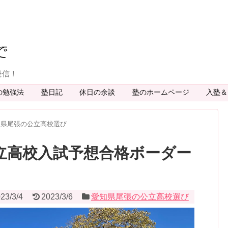
発信！
の勉強法
塾日記
休日の余談
塾のホームページ
入塾
知県尾張の公立高校選び
公立高校入試予想合格ボーダー
23/3/4
2023/3/6
愛知県尾張の公立高校選び