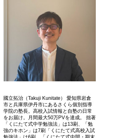
國立拓治（Takuji Kunitate） 愛知県岩倉
市と兵庫県伊丹市にあるさくら個別指導
学院の塾長。高校入試情報と自塾の日常
をお届け。月間最大50万PVを達成。 拙著
「くにたて式中学勉強法」は13刷、「勉
強のキホン」は7刷「くにたて式高校入試
勉強法」は6刷、「くにたて式中間・期末