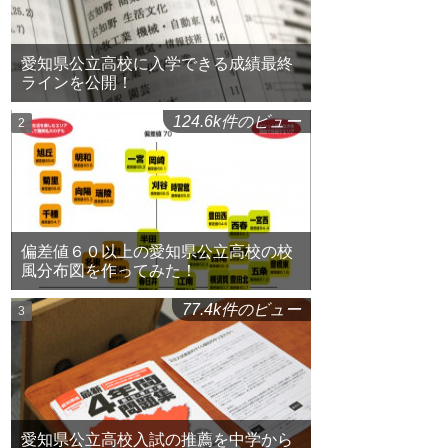
愛知県公立高校に入学できる成績最終
ラインを公開！
124.6k件のビュー
偏差値６０以上の愛知県公立高校の校
風分布図を作ってみた！
77.4k件のビュー
愛知県公立高校入試の推薦を中学から