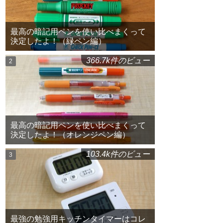
最高の暗記用ペンを使い比べまくって
決定したよ！（緑ペン編）
366.7k件のビュー
最高の暗記用ペンを使い比べまくって
決定したよ！（オレンジペン編）
103.4k件のビュー
最強の勉強用キッチンタイマーはコレ