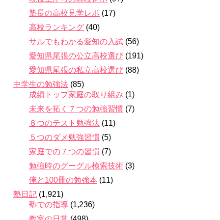
塾長の高校見学レポ
(17)
高校ランキング
(40)
サルでもわかる愛知の入試
(56)
愛知県尾張の公立高校選び
(191)
愛知県尾張の私立高校選び
(88)
中学生の勉強法
(85)
成績トップ家庭の取り組み
(1)
未来を拓く７つの勉強習慣
(7)
８つのテスト勉強法
(11)
５つのダメ勉強習慣
(5)
家庭での７つの習慣
(7)
勉強時のグーグル検索技術
(3)
俺と100冊の勉強本
(11)
塾日記
(1,921)
塾での指導
(1,236)
教室の日常
(498)