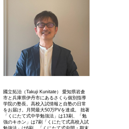
國立拓治（Takuji Kunitate） 愛知県岩倉
市と兵庫県伊丹市にあるさくら個別指導
学院の塾長。高校入試情報と自塾の日常
をお届け。月間最大50万PVを達成。 拙著
「くにたて式中学勉強法」は13刷、「勉
強のキホン」は7刷「くにたて式高校入試
勉強法」は6刷、「くにたて式中間・期末