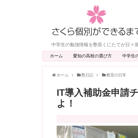
中学生の勉強情報を塾長くにたてが日々
ホーム
愛知の高校の選び方
中学生
ホーム
塾日記
教室の日常
IT導入補助金申請
よ！