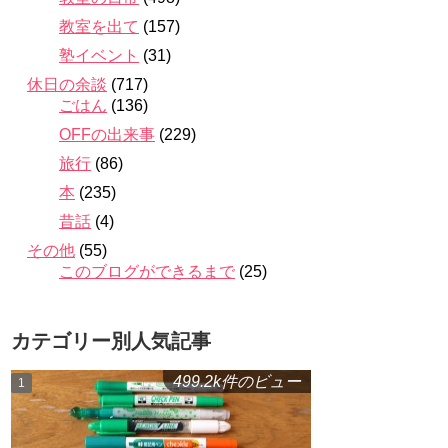
教室を出て
(157)
塾イベント
(31)
休日の余談
(717)
ごはん
(136)
OFFの出来事
(229)
旅行
(86)
本
(235)
昔話
(4)
その他
(55)
このブログができるまで
(25)
カテゴリー別人気記事
499.2k件のビュー