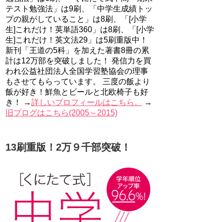
テスト勉強法」は9刷、「中学生成績トッ
プの親がしていること」は8刷、「[小学
生]これだけ！英単語360」は8刷、「[小学
生]これだけ！英文法29」は5刷重版中！
新刊「王道の5科」を加えた著書8冊の累
計は12万部を突破しました！ 発信力を買
われ公益社団法人全国学習塾協会の理事
もさせてもらっています。 三度の飯より
飯が好き！鮮魚とビールと北欧椅子も好
き！ →
詳しいプロフィールはこちら。
→
旧ブログはこちら(2005～2015)
13刷重版！2万９千部突破！