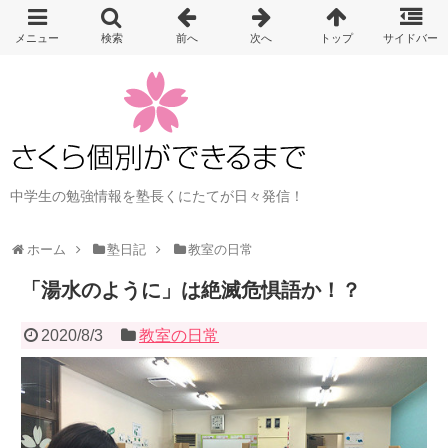
中学生の勉強情報を塾長くにたてが日々発信！
ホーム
塾日記
教室の日常
「湯水のように」は絶滅危惧語か！？
2020/8/3
教室の日常