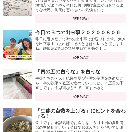
8月1日本日より夏期講習が始まりました。今年は東
海地方でようやく今日に梅雨明け宣言が出されるよ
うな状況。足元は悪いものの気候的には...
記事を読む
今日の３つの出来事２０２００８０６
昨日に引き続いて3つの出来事でお送りします。大き
な出来事１つあれば、そのときはシレっと戻します
ね。愛知県2度目の緊急事態宣言発令！...
記事を読む
「四の五の言うな」を言うな！
生徒たちのテスト結果や夏期講習の準備を進めなが
ら、本の執筆を教室で進めていました。３度目の手
直しです。不思議なもので、直すべきとこ...
記事を読む
「生徒の点数を上げる」にピントを合わ
せる！
OFFです。余談気味でお送りを。８月１日の夏期講
習の準備期間という名目でお休みをいただいていま