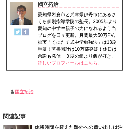
國立拓治
愛知県岩倉市と兵庫県伊丹市にあるさ
くら個別指導学院の塾長。2005年より
愛知の中学生親子の力になれるよう当
ブログを日々更新。月間最大50万PV。
拙著「くにたて式中学勉強法」は13刷
重版！著書累計は10万部突破！休日は
余談も発信！３度の飯より飯が好き。
詳しいプロフィールはこちら。
國立拓治
関連記事
休憩時間を超えた塾外への買い出しは注