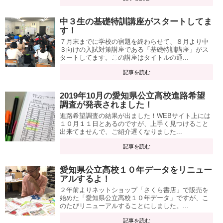
中３生の基礎特訓講座がスタートしてま
す！
７月末までに学校の宿題を終わらせて、８月より中
３向けの入試対策講座である「基礎特訓講座」がス
タートしてます。この講座はタイトルの通...
記事を読む
2019年10月の愛知県公立高校進路希望
調査が発表されました！
進路希望調査の結果が出ました！WEBサイト上には
１０月１１日とあるのですが、上手く見つけること
出来てませんで、ご紹介遅くなりました...
記事を読む
愛知県公立高校１０年データをリニュー
アルするよ！
２年前よりネットショップ「さくら書店」で販売を
始めた「愛知県公立高校１０年データ」ですが、こ
のたびリニューアルすることにしました。...
記事を読む