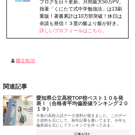
ブログを日々更新。月間最大50万PV。
拙著「くにたて式中学勉強法」は13刷
重版！著書累計は10万部突破！休日は
余談も発信！３度の飯より飯が好き。
詳しいプロフィールはこちら。
國立拓治
関連記事
愛知県公立高校TOP校ベスト１０を発
表！（合格者平均偏差値ランキング２０
１９）
今春の高校入試データ資料が届きました。このデー
タ資料を元にして、毎年記事を書いてます。今年も
偏差値を元にしてランキングを作ってみま...
記事を読む