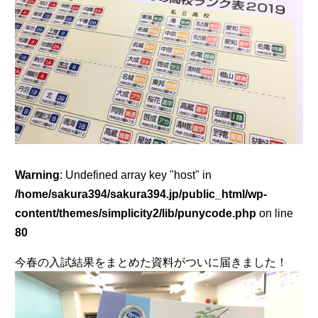
Warning
: Undefined array key "host" in
/home/sakura394/sakura394.jp/public_html/wp-
content/themes/simplicity2/lib/punycode.php
on line
80
今春の入試結果をまとめた資料がついに届きました！