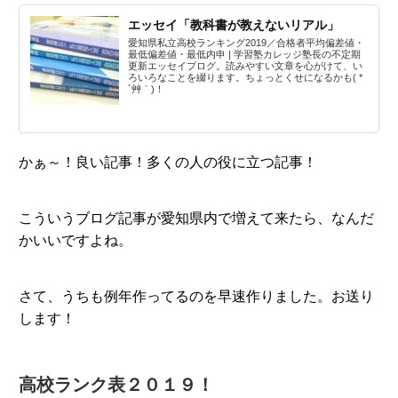
エッセイ「教科書が教えないリアル」
愛知県私立高校ランキング2019／合格者平均偏差値・
最低偏差値・最低内申 | 学習塾カレッジ塾長の不定期
更新エッセイブログ。読みやすい文章を心がけて、い
ろいろなことを綴ります。ちょっとくせになるかも( *
´艸｀)！
かぁ～！良い記事！多くの人の役に立つ記事！
こういうブログ記事が愛知県内で増えて来たら、なんだ
かいいですよね。
さて、うちも例年作ってるのを早速作りました。お送り
します！
高校ランク表２０１９！