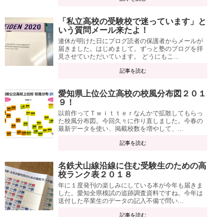
「私立高校の受験校で迷っています」と
いう質問メール来たよ！
連休が明けた日にブログ読者の保護者からメールが
届きました。はじめまして。ずっと塾のブログを拝
見させていただいています。 どうにもこ...
記事を読む
愛知県上位公立高校の校風分布図２０１
９！
以前作ってＴｗｉｔｔｅｒなんかで拡散してもらっ
た校風分布図。今回久々に作り直しました。今春の
最新データを使い、掲載校数を増やして、...
記事を読む
名鉄犬山線沿線に住む受験生のための高
校ランク表２０１８
年に１度発刊の楽しみにしている本が今年も届きま
した。愛知全県模試の追跡調査資料ですね。今年は
送付した卒業生のデータの記入不備で問い...
記事を読む