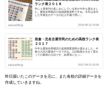
ランク表２０１８
年に１度発刊の楽しみにしている本が今年も届きまし
た。愛知全県模試の追跡調査資料ですね。今年は送付
した卒業生のデータの記入不備で問い...
2018-08-22 14:08
sakura394.jp
岩倉・北名古屋市民のための高校ランク表
２０１７
今年も愛知全県模試の追跡調査資料が届きました。今
春の入試の最強データですね。入試制度が大きく変わ
っての最初の入試です。結果気になっ...
2017-08-23 10:00
sakura394.jp
昨日届いたこのデータを元に、また各校の詳細データを
作成していきますね。