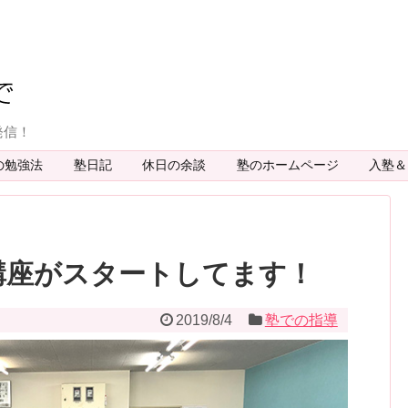
発信！
の勉強法
塾日記
休日の余談
塾のホームページ
入塾
講座がスタートしてます！
2019/8/4
塾での指導