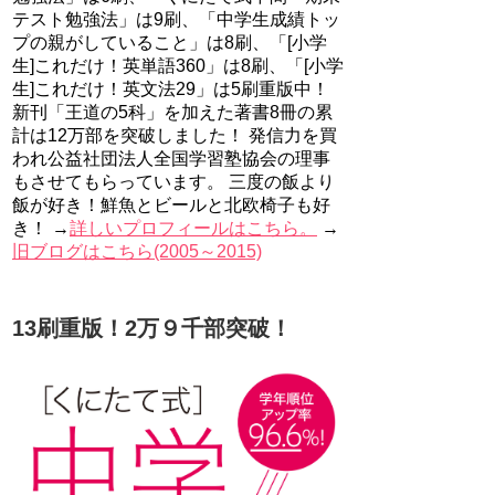
テスト勉強法」は9刷、「中学生成績トッ
プの親がしていること」は8刷、「[小学
生]これだけ！英単語360」は8刷、「[小学
生]これだけ！英文法29」は5刷重版中！
新刊「王道の5科」を加えた著書8冊の累
計は12万部を突破しました！ 発信力を買
われ公益社団法人全国学習塾協会の理事
もさせてもらっています。 三度の飯より
飯が好き！鮮魚とビールと北欧椅子も好
き！ →
詳しいプロフィールはこちら。
→
旧ブログはこちら(2005～2015)
13刷重版！2万９千部突破！