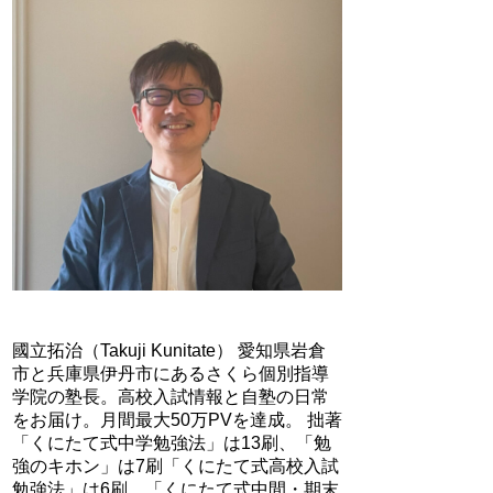
國立拓治（Takuji Kunitate） 愛知県岩倉
市と兵庫県伊丹市にあるさくら個別指導
学院の塾長。高校入試情報と自塾の日常
をお届け。月間最大50万PVを達成。 拙著
「くにたて式中学勉強法」は13刷、「勉
強のキホン」は7刷「くにたて式高校入試
勉強法」は6刷、「くにたて式中間・期末