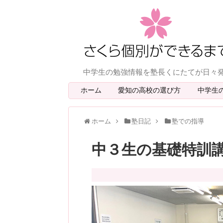
中学生の勉強情報を塾長くにたてが日々
ホーム
愛知の高校の選び方
中学生
ホーム
塾日記
塾での指導
中３生の基礎特訓