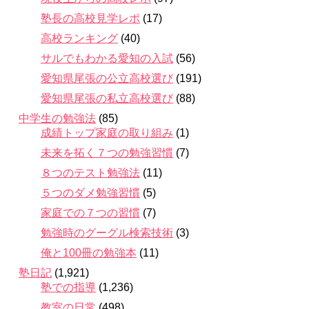
塾長の高校見学レポ
(17)
高校ランキング
(40)
サルでもわかる愛知の入試
(56)
愛知県尾張の公立高校選び
(191)
愛知県尾張の私立高校選び
(88)
中学生の勉強法
(85)
成績トップ家庭の取り組み
(1)
未来を拓く７つの勉強習慣
(7)
８つのテスト勉強法
(11)
５つのダメ勉強習慣
(5)
家庭での７つの習慣
(7)
勉強時のグーグル検索技術
(3)
俺と100冊の勉強本
(11)
塾日記
(1,921)
塾での指導
(1,236)
教室の日常
(498)