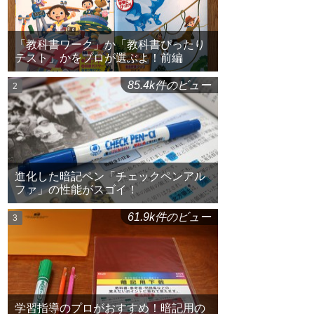
「教科書ワーク」か「教科書ぴったり
テスト」かをプロが選ぶよ！前編
85.4k件のビュー
進化した暗記ペン「チェックペンアル
ファ」の性能がスゴイ！
61.9k件のビュー
学習指導のプロがおすすめ！暗記用の