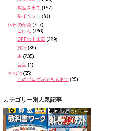
教室を出て
(157)
塾イベント
(31)
休日の余談
(717)
ごはん
(136)
OFFの出来事
(229)
旅行
(86)
本
(235)
昔話
(4)
その他
(55)
このブログができるまで
(25)
カテゴリー別人気記事
95.1k件のビュー