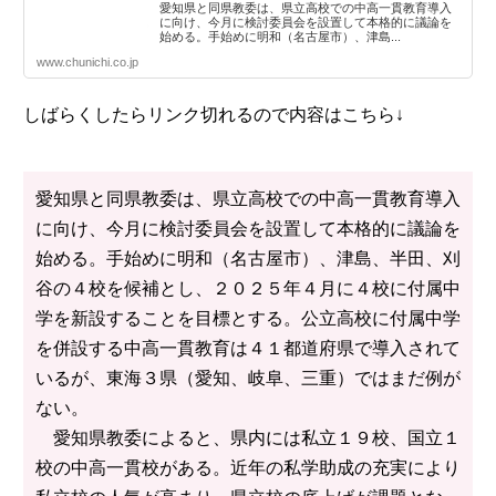
愛知県と同県教委は、県立高校での中高一貫教育導入
に向け、今月に検討委員会を設置して本格的に議論を
始める。手始めに明和（名古屋市）、津島...
www.chunichi.co.jp
しばらくしたらリンク切れるので内容はこちら↓
愛知県と同県教委は、県立高校での中高一貫教育導入
に向け、今月に検討委員会を設置して本格的に議論を
始める。手始めに明和（名古屋市）、津島、半田、刈
谷の４校を候補とし、２０２５年４月に４校に付属中
学を新設することを目標とする。公立高校に付属中学
を併設する中高一貫教育は４１都道府県で導入されて
いるが、東海３県（愛知、岐阜、三重）ではまだ例が
ない。
愛知県教委によると、県内には私立１９校、国立１
校の中高一貫校がある。近年の私学助成の充実により