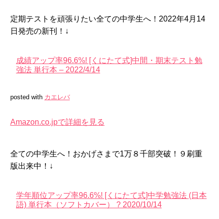
定期テストを頑張りたい全ての中学生へ！2022年4月14
日発売の新刊！↓
成績アップ率96.6%! [くにたて式]中間・期末テスト勉
強法 単行本 – 2022/4/14
posted with
カエレバ
Amazon.co.jpで詳細を見る
全ての中学生へ！おかげさまで1万８千部突破！９刷重
版出来中！↓
学年順位アップ率96.6%! [くにたて式]中学勉強法 (日本
語) 単行本（ソフトカバー） ? 2020/10/14