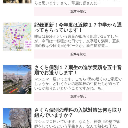
らと思います。さて、華麗に皆さんに...
記事を読む
記録更新！今年度は近隣１７中学から通
ってもらっています！
昨日は花冷えという言葉が似あう肌寒い1日でした
が、今日は一転暖かな日です。文字通り満開。五条
川の桜は今日明日がピークか。新年度授業...
記事を読む
さくら個別１７期生の進学実績を五十音
順でお送りします！
マシュマロ届いてます。こちら↓塾の近くのご家庭で
しょうか。どれぐらいの志望校の生徒たちが通って
いるか知りたいということですかね。ち...
記事を読む
さくら個別の理科の入試対策は何を取り
組んでいますか？
マシュマロ届いています。なんと、神奈川の塾で講
師をしているという学生さん。なんて熱心な子だ。