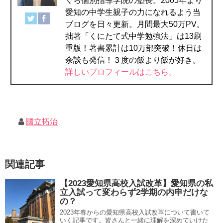
くら個別指導学院の塾長。2005年より
愛知の中学生親子の力になれるよう当
ブログを日々更新。月間最大50万PV。
拙著「くにたて式中学勉強法」は13刷
重版！著書累計は10万部突破！休日は
余談も発信！３度の飯より飯が好き。
詳しいプロフィールはこちら。
國立拓治
関連記事
【2023愛知県高校入試改革】愛知県の私
立入試って変わらず2学期の内申だけな
の？
2023年春からの愛知県高校入試改革について書いて
いく記事です。皆さんと一緒に理解を深めていけた