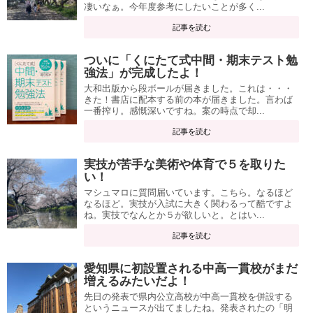
凄いなぁ。今年度参考にしたいことが多く...
記事を読む
ついに「くにたて式中間・期末テスト勉
強法」が完成したよ！
大和出版から段ボールが届きました。これは・・・
きた！書店に配本する前の本が届きました。言わば
一番搾り。感慨深いですね。案の時点で却...
記事を読む
実技が苦手な美術や体育で５を取りた
い！
マシュマロに質問届いています。こちら。なるほど
なるほど。実技が入試に大きく関わるって酷ですよ
ね。実技でなんとか５が欲しいと。とはい...
記事を読む
愛知県に初設置される中高一貫校がまだ
増えるみたいだよ！
先日の発表で県内公立高校が中高一貫校を併設する
というニュースが出てましたね。発表されたの「明