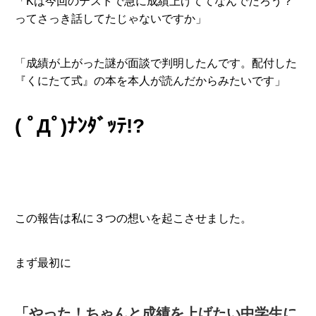
「Kは今回のテストで急に成績上げててなんでだろう？
ってさっき話してたじゃないですか」
「成績が上がった謎が面談で判明したんです。配付した
『くにたて式』の本を本人が読んだからみたいです」
( ﾟДﾟ)ﾅﾝﾀﾞｯﾃ!?
この報告は私に３つの想いを起こさせました。
まず最初に
「やった！ちゃんと成績を上げたい中学生に