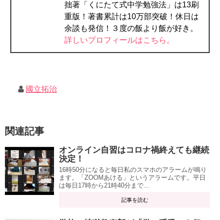
拙著「くにたて式中学勉強法」は13刷
重版！著書累計は10万部突破！休日は
余談も発信！３度の飯より飯が好き。
詳しいプロフィールはこちら。
國立拓治
関連記事
オンライン自習はコロナ禍終えても継続
決定！
16時50分になると毎日私のスマホのアラームが鳴り
ます。「ZOOMあける」というアラームです。平日
は毎日17時から21時40分まで...
記事を読む