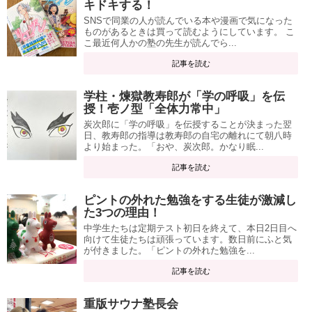
キドキする！
SNSで同業の人が読んでいる本や漫画で気になった
ものがあるときは買って読むようにしています。 こ
こ最近何人かの塾の先生が読んでら...
記事を読む
学柱・煉獄教寿郎が「学の呼吸」を伝
授！壱ノ型「全体力常中」
炭次郎に「学の呼吸」を伝授することが決まった翌
日、教寿郎の指導は教寿郎の自宅の離れにて朝八時
より始まった。「おや、炭次郎。かなり眠...
記事を読む
ピントの外れた勉強をする生徒が激減し
た3つの理由！
中学生たちは定期テスト初日を終えて、本日2日目へ
向けて生徒たちは頑張っています。数日前にふと気
が付きました。「ピントの外れた勉強を...
記事を読む
重版サウナ塾長会