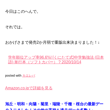
今日はこのへんで。
それでは。
おかげさまで発売2か月弱で重版出来決まりました！↓
学年順位アップ率96.6%! [くにたて式]中学勉強法 (日本
語) 単行本（ソフトカバー） ? 2020/10/14
posted with
カエレバ
Amazon.co.jpで詳細を見る
旭丘・明和・向陽・菊里・瑞陵・千種・桜台の最新デー