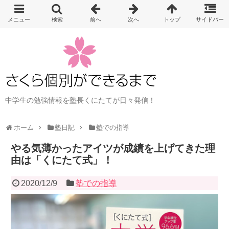
中学生の勉強情報を塾長くにたてが日々発信！
ホーム
塾日記
塾での指導
やる気薄かったアイツが成績を上げてきた理
由は「くにたて式」！
2020/12/9
塾での指導