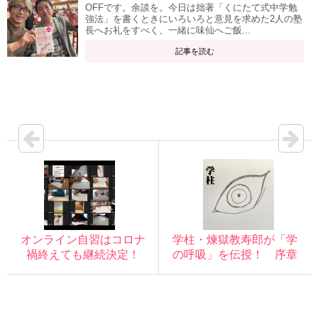
OFFです。余談を。今日は拙著「くにたて式中学勉
強法」を書くときにいろいろと意見を求めた2人の塾
長へお礼をすべく、一緒に味仙へご飯...
記事を読む
オンライン自習はコロナ
学柱・煉獄教寿郎が「学
禍終えても継続決定！
の呼吸」を伝授！ 序章