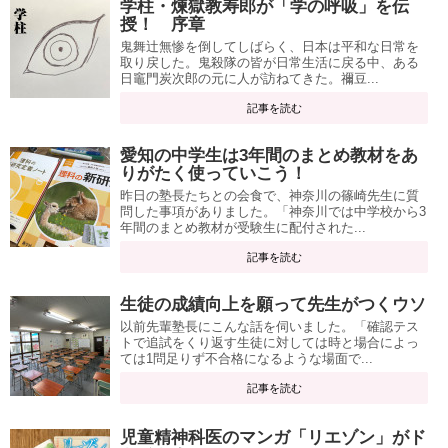
学柱・煉獄教寿郎が「学の呼吸」を伝
授！ 序章
鬼舞辻無惨を倒してしばらく、日本は平和な日常を
取り戻した。鬼殺隊の皆が日常生活に戻る中、ある
日竈門炭次郎の元に人が訪ねてきた。禰豆...
記事を読む
愛知の中学生は3年間のまとめ教材をあ
りがたく使っていこう！
昨日の塾長たちとの会食で、神奈川の篠崎先生に質
問した事項がありました。「神奈川では中学校から3
年間のまとめ教材が受験生に配付された...
記事を読む
生徒の成績向上を願って先生がつくウソ
以前先輩塾長にこんな話を伺いました。「確認テス
トで追試をくり返す生徒に対しては時と場合によっ
ては1問足りず不合格になるような場面で...
記事を読む
児童精神科医のマンガ「リエゾン」がド