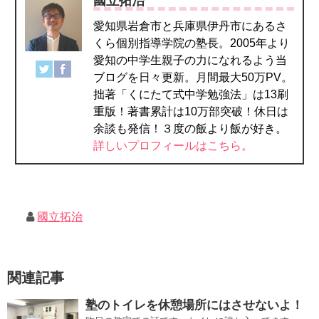
國立拓治
愛知県岩倉市と兵庫県伊丹市にあるさ
くら個別指導学院の塾長。2005年より
愛知の中学生親子の力になれるよう当
ブログを日々更新。月間最大50万PV。
拙著「くにたて式中学勉強法」は13刷
重版！著書累計は10万部突破！休日は
余談も発信！３度の飯より飯が好き。
詳しいプロフィールはこちら。
國立拓治
関連記事
塾のトイレを休憩場所にはさせないよ！