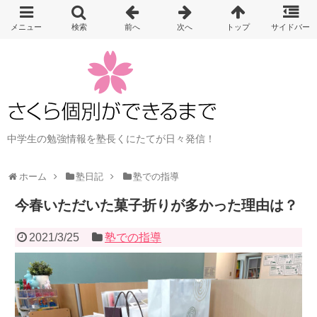
中学生の勉強情報を塾長くにたてが日々発信！
ホーム
塾日記
塾での指導
今春いただいた菓子折りが多かった理由は？
2021/3/25
塾での指導