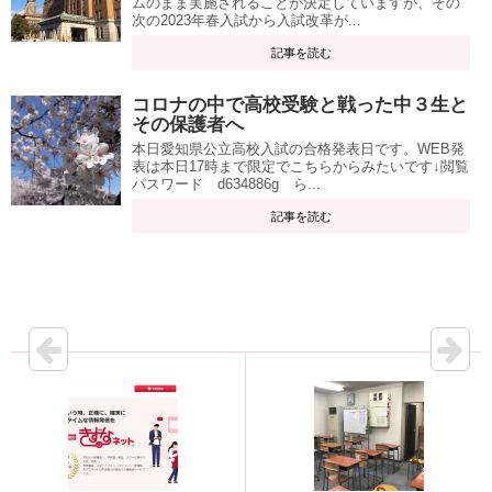
ムのまま実施されることが決定していますが、その
次の2023年春入試から入試改革が...
記事を読む
コロナの中で高校受験と戦った中３生と
その保護者へ
本日愛知県公立高校入試の合格発表日です。WEB発
表は本日17時まで限定でこちらからみたいです↓閲覧
パスワード d634886g ら...
記事を読む