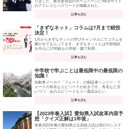
りました。教育委員会のホームページにWEBサイト
のアドレスとパスワードが掲載された...
記事を読む
「きずなネット」コラムは7月まで続投
決定！
1月からきずなネットの学びチャンネルにてコラムを
書かせてもらってます。きずなネットとは中部地区
を中心に1700校もの学校・園で利用...
記事を読む
中学校で学ぶことは最低限中の最低限の
知識！
自動車メーカー「フォード」の創設者ヘンリー・フ
ォードの有名なエピソードが好きです。有名なと言
いつつ「あのエピソードもう一度読みたい...
記事を読む
【2023年春入試】愛知県入試改革内容予
想「クイズ正解は1年後」
来春2022年春の愛知県公立高校入試は現行のシステ