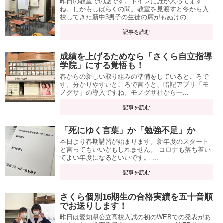
昨日の教室での話です。トイレに誰か入ってます
ね。しかもしばらくの間。教室を見渡すと冬から入
校してきた新中3男子の生徒の席がもぬけの...
記事を読む
成績を上げるためなら「さくら自立指導
学院」にする覚悟も！
春からの新しい取り組みの準備をしているところで
す。分かりやすいところで言うと、暗記アプリ「モ
ノグサ」の導入ですね。モノグサ社から一...
記事を読む
「死にゆく言葉」か「勉強不足」か
本日より春期講習が始まります。新年度のスタート
と言ってもいいかもしれません。 コロナも落ち着い
てよい年度になるといいです。 ...
記事を読む
さくら個別16期生の合格実績を五十音順
でお送りします！
昨日は愛知県公立高校入試の初のWEBでの発表があ