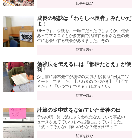
記事を読む
成長の秘訣は「わらしべ長者」みたいだ
よ！
OFFです。余談を。一昨年だったでしょうか。機会
あってマスコミとか多方面で活躍する有名な塾の先
生にお会いする機会がありました。その...
記事を読む
勉強法を伝えるには「部活たとえ」が便
利！
少し前に澤木先生が演習の大切さを部活に例えてツ
イートしてました。【さわきのつぶやき】 「1回で
きた」と「いつでもできる」は違うとい...
記事を読む
計算の途中式をなめていた最後の日
子供の頃、海で波にさらわれたなんていう事故のニ
ュースを見てていつも不思議に思っていました。
「波ってそんなに怖いのかな？俺水泳習って...
記事を読む