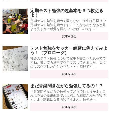
定期テスト勉強の超基本を３つ教える
よ！
定期テスト勉強を始めて間もない中１生は手探りで
定期テスト勉強を始めます。こんなもんかなぁと見
よう見まねで感覚を掴んでいけばいいです...
記事を読む
テスト勉強をサッカー練習に例えてみよ
う！（プロローグ）
社会のテスト勉強について記事を書こうと思ってで
すね、書いてる途中でウズウズしてきました。なに
にウズウズしたかというと・・・図解です...
記事を読む
まだ音楽聞きながら勉強してるの！？
「音楽聞きながらの勉強ってどうでしょうか？」こ
れは昨日の新規面談でお母様から相談された内容で
す。よく話題になる内容ですよね。勉強法...
記事を読む