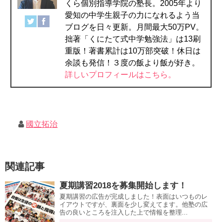
くら個別指導学院の塾長。2005年より
愛知の中学生親子の力になれるよう当
ブログを日々更新。月間最大50万PV。
拙著「くにたて式中学勉強法」は13刷
重版！著書累計は10万部突破！休日は
余談も発信！３度の飯より飯が好き。
詳しいプロフィールはこちら。
國立拓治
関連記事
夏期講習2018を募集開始します！
夏期講習の広告が完成しました！表面はいつものレ
イアウトですが、裏面を少し変えてます。他塾の広
告の良いところを注入した上で情報を整理...