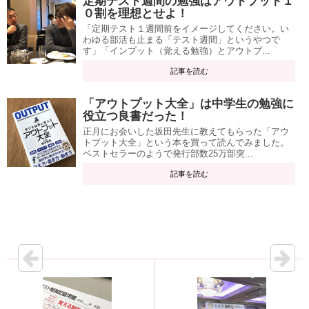
定期テスト週間の勉強はアウトプット１
０割を理想とせよ！
「定期テスト１週間前をイメージしてください。い
わゆる部活も止まる「テスト週間」というやつで
す」「インプット（覚える勉強）とアウトプ...
記事を読む
「アウトプット大全」は中学生の勉強に
役立つ良書だった！
正月にお会いした坂田先生に教えてもらった「アウ
トプット大全」という本を買って読んでみました。
ベストセラーのようで発行部数25万部突...
記事を読む