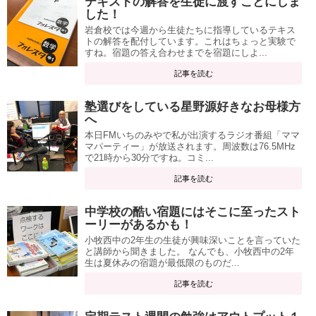
テキストの解答を生徒に渡すことにしま
した！
岩倉校では今週から生徒たちに指導しているテキス
トの解答を配付しています。これはちょっと実験で
すね。宿題の答え合わせまでを宿題にしよ...
記事を読む
塾選びをしている星野源好きなお母様方
へ
本日FMいちのみやで私が出演するラジオ番組「ママ
マパーティー」が放送されます。周波数は76.5MHz
で21時から30分ですね。コミ...
記事を読む
中学校の酷い宿題にはそこに至ったスト
ーリーがあるかも！
小牧西中の2年生の生徒が興味深いことを言っていた
と講師から聞きました。 なんでも、小牧西中の2年
生は夏休みの宿題が最低限のものだ...
記事を読む