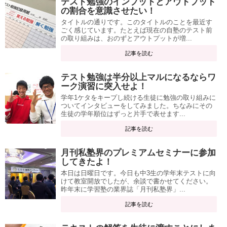
テスト勉強のインプットとアウトプット
の割合を意識させたい！
タイトルの通りです。このタイトルのことを最近す
ごく感じています。たとえば現在の自塾のテスト前
の取り組みは、おのずとアウトプットが増...
記事を読む
テスト勉強は半分以上マルになるならワ
ーク演習に突入せよ！
学年1ケタをキープし続ける生徒に勉強の取り組みに
ついてインタビューをしてみました。ちなみにその
生徒の学年順位はずっと片手で表せます...
記事を読む
月刊私塾界のプレミアムセミナーに参加
してきたよ！
本日は日曜日です。今日も中3生の学年末テストに向
けて教室開放でしたが、余談で書かせてください。
昨年末に学習塾の業界誌「月刊私塾界」...
記事を読む