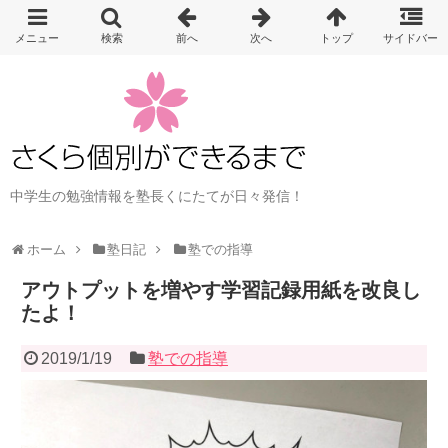
中学生の勉強情報を塾長くにたてが日々発信！
ホーム
塾日記
塾での指導
アウトプットを増やす学習記録用紙を改良し
たよ！
2019/1/19
塾での指導