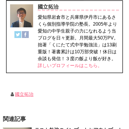
國立拓治
愛知県岩倉市と兵庫県伊丹市にあるさ
くら個別指導学院の塾長。2005年より
愛知の中学生親子の力になれるよう当
ブログを日々更新。月間最大50万PV。
拙著「くにたて式中学勉強法」は13刷
重版！著書累計は10万部突破！休日は
余談も発信！３度の飯より飯が好き。
詳しいプロフィールはこちら。
國立拓治
関連記事