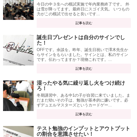
今日の中３生への模試実施で年内業務終了です。 外
は雪が降ってます。最終日にスゴイ天気。 いつもの
力がこの模試で出せると良いです...
記事を読む
誕生日プレゼントは自分のサインでし
た！
OFFです。余談を。昨年、誕生日祝いで澤木先生か
らサインをもらいました。サインとは、私のサイン
です。伝わってますか？現物これです。...
記事を読む
湿ったやる気に繰り返し火をつけ続け
ろ！
冬期講習中、ある中1の子が自習に来ていました。ま
だまだ幼いその子は、勉強が基本的に嫌いです。必
ずデュエルマスターズというカードゲー...
記事を読む
テスト勉強のインプットとアウトプット
の割合を意識させたい！