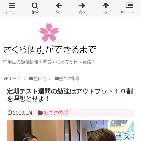
中学生の勉強情報を塾長くにたてが日々発信！
ホーム
塾日記
塾での指導
定期テスト週間の勉強はアウトプット１０割
を理想とせよ！
2019/1/4
塾での指導