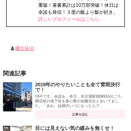
重版！著書累計は10万部突破！休日は
余談も発信！３度の飯より飯が好き。
詳しいプロフィールはこちら。
國立拓治
関連記事
2019年のやりたいことも全て雷雨決行
で！
OFFです。余談を。本日、名古屋駅朝9時55分ごろ、
開店前の地下街を蒼心塾の加藤先生と歩いてまし
た。「あれ、結婚式いつになったんで...
記事を読む
目には見えない気の緩みを無くせ！