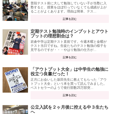
普段テスト前に大して勉強していない子が当塾に入
塾すると、授業をほぼ行っていなくても成績が上が
ることがよくあります。理由は簡単、テス...
記事を読む
定期テスト勉強時のインプットとアウト
プットの理想割合は？
岩倉中学は定期テスト直前です。今週木曜と金曜が
テスト当日ですね。生徒たちのテスト勉強の様子を
見守るのですが・・・やはり勉強の仕方が...
記事を読む
「アウトプット大全」は中学生の勉強に
役立つ良書だった！
正月にお会いした坂田先生に教えてもらった「アウ
トプット大全」という本を買って読んでみました。
ベストセラーのようで発行部数25万部突...
記事を読む
公立入試を２ヶ月後に控える中３生たち
へ