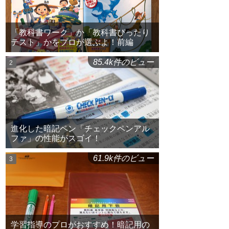
「教科書ワーク」か「教科書ぴったり
テスト」かをプロが選ぶよ！前編
85.4k件のビュー
進化した暗記ペン「チェックペンアル
ファ」の性能がスゴイ！
61.9k件のビュー
学習指導のプロがおすすめ！暗記用の