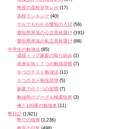
塾長の高校見学レポ
(17)
高校ランキング
(40)
サルでもわかる愛知の入試
(56)
愛知県尾張の公立高校選び
(191)
愛知県尾張の私立高校選び
(88)
中学生の勉強法
(85)
成績トップ家庭の取り組み
(1)
未来を拓く７つの勉強習慣
(7)
８つのテスト勉強法
(11)
５つのダメ勉強習慣
(5)
家庭での７つの習慣
(7)
勉強時のグーグル検索技術
(3)
俺と100冊の勉強本
(11)
塾日記
(1,921)
塾での指導
(1,236)
教室の日常
(498)