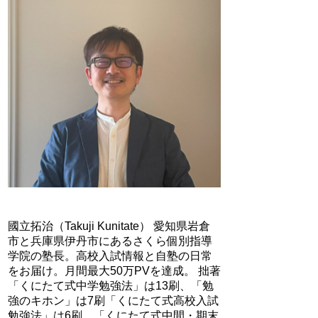
國立拓治（Takuji Kunitate） 愛知県岩倉
市と兵庫県伊丹市にあるさくら個別指導
学院の塾長。高校入試情報と自塾の日常
をお届け。月間最大50万PVを達成。 拙著
「くにたて式中学勉強法」は13刷、「勉
強のキホン」は7刷「くにたて式高校入試
勉強法」は6刷、「くにたて式中間・期末