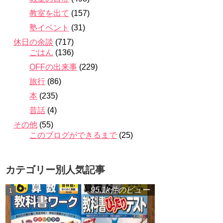
教室を出て
(157)
塾イベント
(31)
休日の余談
(717)
ごはん
(136)
OFFの出来事
(229)
旅行
(86)
本
(235)
昔話
(4)
その他
(55)
このブログができるまで
(25)
カテゴリー別人気記事
95.1k件のビュー