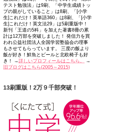
テスト勉強法」は9刷、「中学生成績トッ
プの親がしていること」は8刷、「[小学
生]これだけ！英単語360」は8刷、「[小学
生]これだけ！英文法29」は5刷重版中！
新刊「王道の5科」を加えた著書8冊の累
計は12万部を突破しました！ 発信力を買
われ公益社団法人全国学習塾協会の理事
もさせてもらっています。 三度の飯より
飯が好き！鮮魚とビールと北欧椅子も好
き！ →
詳しいプロフィールはこちら。
→
旧ブログはこちら(2005～2015)
13刷重版！2万９千部突破！