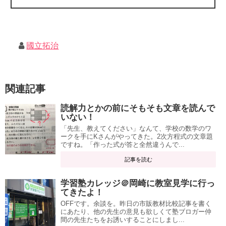
國立拓治
関連記事
読解力とかの前にそもそも文章を読んで
いない！
「先生、教えてください」なんて、学校の数学のワ
ークを手にKさんがやってきた。2次方程式の文章題
ですね。「作った式が答と全然違うんで...
記事を読む
学習塾カレッジ＠岡崎に教室見学に行っ
てきたよ！
OFFです。余談を。昨日の市販教材比較記事を書く
にあたり、他の先生の意見も欲しくて塾ブロガー仲
間の先生たちをお誘いすることにしまし...