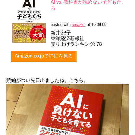
AI vs. 教科書が読めない子どもた
ち
posted with
amazlet
at 19.09.09
新井 紀子
東洋経済新報社
売り上げランキング: 78
Amazon.co.jpで詳細を見る
続編がつい先日出ましたね。こちら。