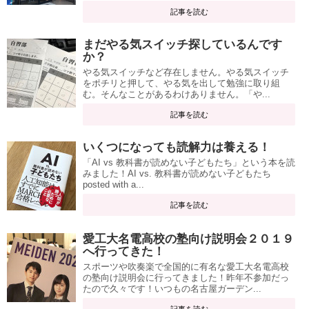
記事を読む
まだやる気スイッチ探しているんです
か？
やる気スイッチなど存在しません。やる気スイッチ
をポチリと押して、やる気を出して勉強に取り組
む。そんなことがあるわけありません。「や...
記事を読む
いくつになっても読解力は養える！
「AI vs 教科書が読めない子どもたち」という本を読
みました！AI vs. 教科書が読めない子どもたち
posted with a...
記事を読む
愛工大名電高校の塾向け説明会２０１９
へ行ってきた！
スポーツや吹奏楽で全国的に有名な愛工大名電高校
の塾向け説明会に行ってきました！昨年不参加だっ
たので久々です！いつもの名古屋ガーデン...