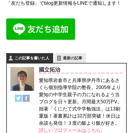
「友だち登録」でblog更新情報をLINEで通知します！
この記事を書いた人
最新の記事
國立拓治
愛知県岩倉市と兵庫県伊丹市にあるさ
くら個別指導学院の塾長。2005年より
愛知の中学生親子の力になれるよう当
ブログを日々更新。月間最大50万PV。
拙著「くにたて式中学勉強法」は13刷
重版！著書累計は10万部突破！休日は
余談も発信！３度の飯より飯が好き。
詳しいプロフィールはこちら。