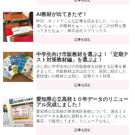
記事を読む
AI教材が出てきたぞ！
昨日、ネットでこんな記事を読みました。へぇ～。
凄いなぁ～。AI教材かぁ～。いよいよこの分野も整
ってきたなぁ～。株式会社スプリックス...
記事を読む
中学生向け市販教材を選ぶよ！「定期テ
スト対策教材編」を選ぶよ！
少し前に中学生向けの市販教材を比較する記事を書
きました。市販教材は沢山出てて、前回ご紹介した
普段使いの教材とは別に、定期テスト対策...
記事を読む
愛知県公立高校１０年データのリニュー
アル完成しました！
愛知県公立高校の尾張地区各校について、過去１０
年のデータを集めた資料をネットショップ「さくら
書店」で販売してます。リニューアルをし...
記事を読む