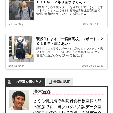
０１６年・２年リョウヤくん～
現役生による高校レポートをお送りしていきたいと思
います。ネット上で得られる高校情報は玉石混交で、
情報の出所がわからないものも沢山あ...
2016-09-07 14:13
sakura394.jp
現役生による「一宮南高校」レポート～２
０１５年・高２あい～
現役生による高校レポートをお送りしていきたいと思
います。ネット上で得られる高校情報は玉石混交で、
情報の出所がわからないものも沢山あ...
2015-09-13 22:40
sakura394.jp
この記事を書いた人
最新の記事
澤木宣彦
さくら個別指導学院岩倉校教室長の澤
木宣彦です。当ブログの入試データ室
の室長を任命されて皆様に入試データ