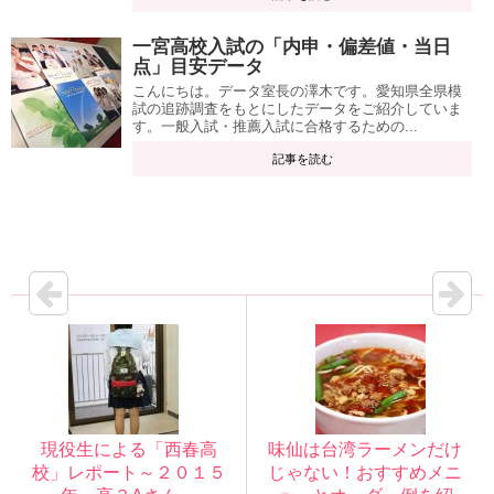
一宮高校入試の「内申・偏差値・当日
点」目安データ
こんにちは。データ室長の澤木です。愛知県全県模
試の追跡調査をもとにしたデータをご紹介していま
す。一般入試・推薦入試に合格するための...
記事を読む
現役生による「西春高
味仙は台湾ラーメンだけ
校」レポート～２０１５
じゃない！おすすめメニ