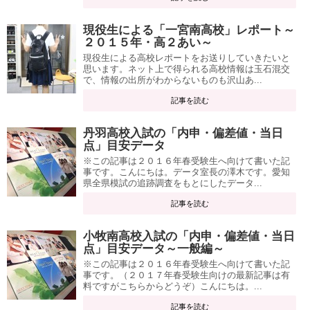
現役生による「一宮南高校」レポート～
２０１５年・高２あい～
現役生による高校レポートをお送りしていきたいと
思います。ネット上で得られる高校情報は玉石混交
で、情報の出所がわからないものも沢山あ...
記事を読む
丹羽高校入試の「内申・偏差値・当日
点」目安データ
※この記事は２０１６年春受験生へ向けて書いた記
事です。こんにちは。データ室長の澤木です。愛知
県全県模試の追跡調査をもとにしたデータ...
記事を読む
小牧南高校入試の「内申・偏差値・当日
点」目安データ～一般編～
※この記事は２０１６年春受験生へ向けて書いた記
事です。（２０１７年春受験生向けの最新記事は有
料ですがこちらからどうぞ）こんにちは。...
記事を読む