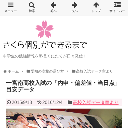
中学生の勉強情報を塾長くにたてが日々発信！
ホーム
愛知の高校の選び方
高校入試データ室より
一宮南高校入試の「内申・偏差値・当日点」
目安データ
2015/9/18
2016/12/4
高校入試データ室より