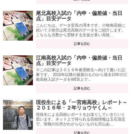
尾北高校入試の「内申・偏差値・当日
点」目安データ
こんにちは。データ室長の澤木です。小牧南高校に
続いて２校目は尾北高校のデータをご紹介します。
こちらも当塾から受験する生徒が多い高校...
記事を読む
江南高校入試の「内申・偏差値・当日
点」目安データ
※この記事は２０１６年春受験生へ向けて書いた記
事です。 2016年以降の最新のものから過去10年の江
南高校入試データをWEB上で...
記事を読む
現役生による「一宮南高校」レポート～
２０１６年・２年リョウヤくん～
現役生による高校レポートをお送りしていきたいと
思います。ネット上で得られる高校情報は玉石混交
で、情報の出所がわからないものも沢山あ...
記事を読む