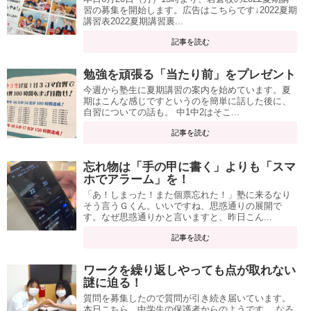
習の募集を開始します。広告はこちらです↓2022夏期
講習表2022夏期講習裏...
記事を読む
勉強を頑張る「当たり前」をプレゼント
今週から塾生に夏期講習の案内を始めています。夏
期はこんな感じですというのを簡単に話した後に、
自習についての話も。 中1中2はそこ...
記事を読む
忘れ物は「手の甲に書く」よりも「スマ
ホでアラーム」を！
「あ！しまった！また個票忘れた！」塾に来るなり
そう言うＧくん。いいですね、思惑通りの展開で
す。なぜ思惑通りかと言いますと、昨日こん...
記事を読む
ワークを繰り返しやっても点が取れない
謎に迫る！
質問を募集したので質問が引き続き届いています。
本日こちら。中学生の保護者からのようです。 なる