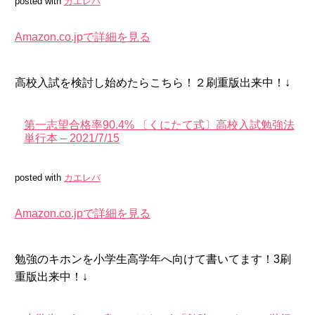
posted with
カエレバ
Amazon.co.jpで詳細を見る
高校入試を検討し始めたらこちら！２刷重版出来中！↓
第一志望合格率90.4% 〔くにたて式〕高校入試勉強法
単行本 – 2021/7/15
posted with
カエレバ
Amazon.co.jpで詳細を見る
勉強のキホンを小学生高学年へ向けて書いてます！3刷
重版出来中！↓