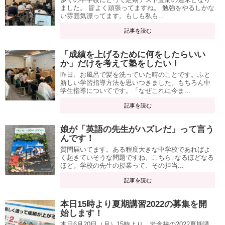
ました。 皆よく頑張ってますね。 勉強をやるしかな
い雰囲気漂ってます。もしも私も...
記事を読む
「成績を上げるために何をしたらいい
か」だけを考えて塾をしたい！
昨日、お風呂で髪を洗っていた時のことです。ふと
新しい学習指導方法を思いつきました。もちろん中
学生指導についてです。「なぜこれに今ま...
記事を読む
娘が「英語の先生がハズレだ」って言う
んです！
質問届いてます。ある程度大きな中学校であればよ
く起きていそうな問題ですね。こちら↓なるほどなる
ほど。学校の先生の授業って、その担当...
記事を読む
本日15時より夏期講習2022の募集を開
始します！
本日6月20日（月）15時より、岩倉校の2022夏期講