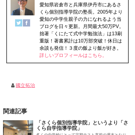
愛知県岩倉市と兵庫県伊丹市にあるさ
くら個別指導学院の塾長。2005年より
愛知の中学生親子の力になれるよう当
ブログを日々更新。月間最大50万PV。
拙著「くにたて式中学勉強法」は13刷
重版！著書累計は10万部突破！休日は
余談も発信！３度の飯より飯が好き。
詳しいプロフィールはこちら。
國立拓治
関連記事
「さくら個別指導学院」というより「さ
くら自学指導学院」
多くの中学校にとって定期テスト直前の週末となり