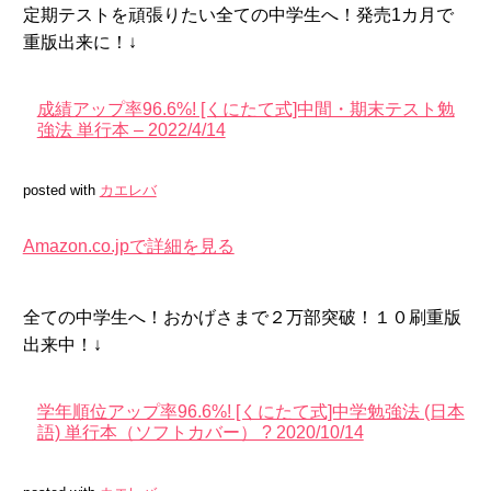
定期テストを頑張りたい全ての中学生へ！発売1カ月で
重版出来に！↓
成績アップ率96.6%! [くにたて式]中間・期末テスト勉
強法 単行本 – 2022/4/14
posted with
カエレバ
Amazon.co.jpで詳細を見る
全ての中学生へ！おかげさまで２万部突破！１０刷重版
出来中！↓
学年順位アップ率96.6%! [くにたて式]中学勉強法 (日本
語) 単行本（ソフトカバー） ? 2020/10/14