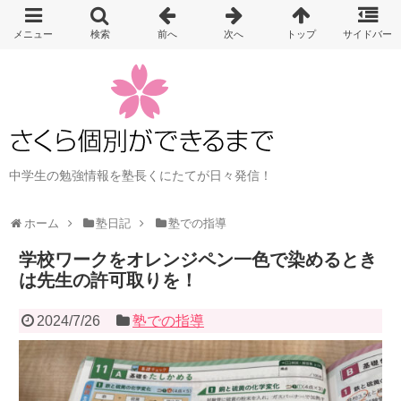
中学生の勉強情報を塾長くにたてが日々発信！
ホーム
塾日記
塾での指導
学校ワークをオレンジペン一色で染めるとき
は先生の許可取りを！
2024/7/26
塾での指導