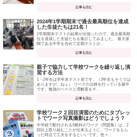
記事を読む
2024年1学期期末で過去最高順位を達成
した生徒たちは21名！
1学期期末テストの結果が出揃ったので、過去最高順
位を達成した生徒たちを集計してみました。 最大派
閥である中学を含めて定期テストが...
記事を読む
親子で協力して学校ワークを繰り返し演
習する方法
1・2年生は学年末テスト前です。（3年生もそうでは
ありますが…ねぇ） ワークの点検を行っている最中
です。勉強のペースと理解度をチ...
記事を読む
学校ワーク２回目演習のためにタブレッ
トでワーク写真撮影はどうでしょう？
中学校で配付される5教科のワーク（問題集）は、2
回以上取り組むことが出来るように、ワークをもら
った時点で工夫をするといいです。色々...