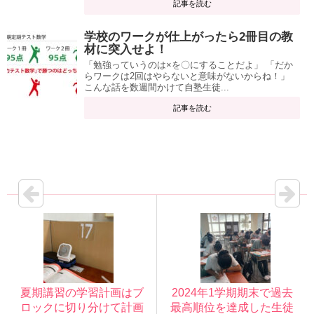
記事を読む
学校のワークが仕上がったら2冊目の教
材に突入せよ！
「勉強っていうのは×を〇にすることだよ」 「だか
らワークは2回はやらないと意味がないからね！」
こんな話を数週間かけて自塾生徒...
記事を読む
夏期講習の学習計画はブ
2024年1学期期末で過去
ロックに切り分けて計画
最高順位を達成した生徒