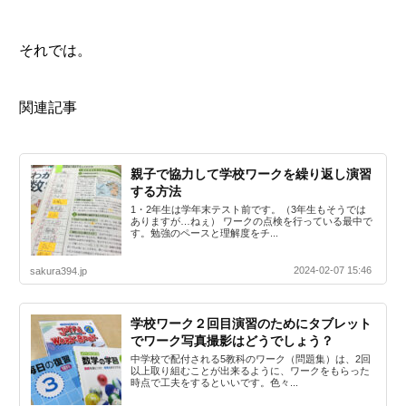
それでは。
関連記事
親子で協力して学校ワークを繰り返し演習
する方法
1・2年生は学年末テスト前です。（3年生もそうでは
ありますが…ねぇ） ワークの点検を行っている最中で
す。勉強のペースと理解度をチ...
2024-02-07 15:46
sakura394.jp
学校ワーク２回目演習のためにタブレット
でワーク写真撮影はどうでしょう？
中学校で配付される5教科のワーク（問題集）は、2回
以上取り組むことが出来るように、ワークをもらった
時点で工夫をするといいです。色々...