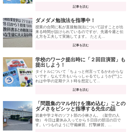
記事を読む
ダメダメ勉強法を指導中！
授業の合間に私が直接勉強法について話すことが出
来る時間が設けられているのですが、先週今週と伝
え方を工夫して実施してます。 たとえ...
記事を読む
学校のワーク提出時に「２回目演習」も
提出しよう！
タイトルについて「ちょっと何言ってるかわからな
いです」なんて方もいらっしゃるでしょうか(^^;)こ
れは中学の定期テスト時を想定して...
記事を読む
「問題集のマル付けを溜め込む」ことの
ダメさをビシッと指導する先生の話
岩倉中学２年のソフト部の小林さん。（架空の人
物） 今日は夏休み入ってから５日目の部活の日で
す。いつものように守備練習、打撃練習、...