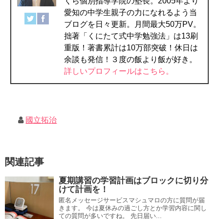
くら個別指導学院の塾長。2005年より
愛知の中学生親子の力になれるよう当
ブログを日々更新。月間最大50万PV。
拙著「くにたて式中学勉強法」は13刷
重版！著書累計は10万部突破！休日は
余談も発信！３度の飯より飯が好き。
詳しいプロフィールはこちら。
國立拓治
関連記事
夏期講習の学習計画はブロックに切り分
けて計画を！
匿名メッセージサービスマシュマロの方に質問が届
きます。 今は夏休みの過ごし方とか学習内容に関し
ての質問が多いですね。 先日届い...