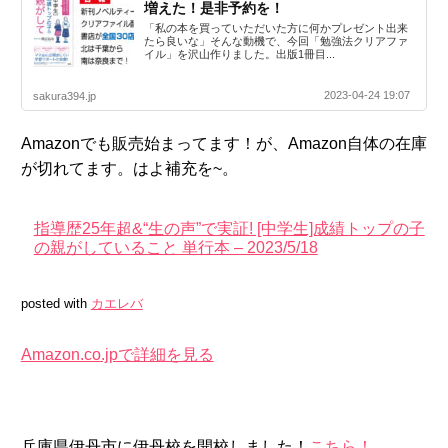
増えた！是非予約を！
「私の本を買っていただいた方に何かプレゼント出来
たら良いな」そんな動機で、今回「勉強法クリアファ
イル」を沢山作りました。出版1冊目...
2023-04-24 19:07
sakura394.jp
Amazonでも販売始まってます！が、Amazon自体の在庫
が切れてます。はよ補充を~。
指導歴25年超&“生の声”で実証! [中学生]成績トップの子
の親がしていること 単行本 – 2023/5/18
posted with
カエレバ
Amazon.co.jpで詳細を見る
兵庫県伊丹市に伊丹校を開校しました！
こちら！