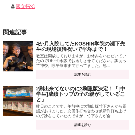
國立拓治
関連記事
4か月入院してたKOSHIN学院の瀬下先
生の現場復帰祝いで平塚まで！
教室は開放しておりますが、お休みをいただいてい
たのでOFFの余談でお送りさせてください。訳あっ
て神奈川県平塚市まで行ってました。勉...
記事を読む
2刷出来てないのに3刷重版決定！「[中
学生]成績トップの子の親がしているこ
と」
昨日のことです。午前中に大和出版竹下さんから電
話がありました。次回作打ち合わせ兼新刊打ち上げ
の打診をしていたのですが、竹下さんが会...
記事を読む