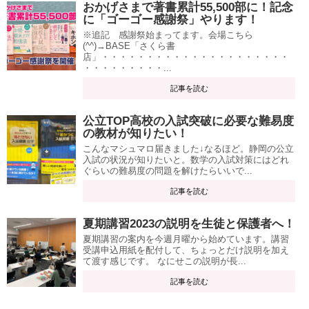
おかげさまで著書累計55,500部に！記念
に「ゴーゴー感謝祭」やります！
※追記 感謝祭始まってます。会場こちら
(^^)→BASE「さくら書
店」・・・・・・・・・・・・・・・・・・・・・
・・・・・・・・・...
記事を読む
公立TOP高校の入試突破に必要な難易度
の教材が知りたい！
こんなマシュマロ届きました↓なるほど。静岡の公立
入試の状況が知りたいと。数学の入試対策にはどれ
ぐらいの難易度の問題を解けたらいいで...
記事を読む
夏期講習2023の説明を生徒と保護者へ！
夏期講習の案内を今週月曜から始めています。講習
受講申込用紙を配付して、ちょっとだけ説明を加え
て渡す感じです。 なにせこの説明が長...
記事を読む