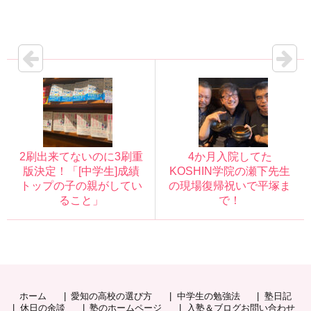
2刷出来てないのに3刷重
4か月入院してた
版決定！「[中学生]成績
KOSHIN学院の瀬下先生
トップの子の親がしてい
の現場復帰祝いで平塚ま
ること」
で！
ホーム
愛知の高校の選び方
中学生の勉強法
塾日記
休日の余談
塾のホームページ
入塾＆ブログお問い合わせ