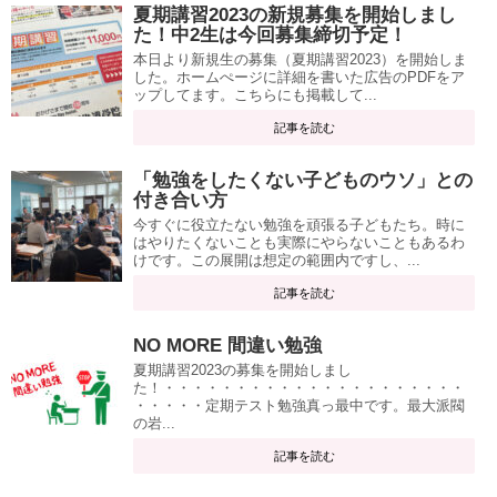
夏期講習2023の新規募集を開始しまし
た！中2生は今回募集締切予定！
本日より新規生の募集（夏期講習2023）を開始しま
した。ホームぺージに詳細を書いた広告のPDFをア
ップしてます。こちらにも掲載して...
記事を読む
「勉強をしたくない子どものウソ」との
付き合い方
今すぐに役立たない勉強を頑張る子どもたち。時に
はやりたくないことも実際にやらないこともあるわ
けです。この展開は想定の範囲内ですし、...
記事を読む
NO MORE 間違い勉強
夏期講習2023の募集を開始しまし
た！・・・・・・・・・・・・・・・・・・・・・
・・・・・定期テスト勉強真っ最中です。最大派閥
の岩...
記事を読む